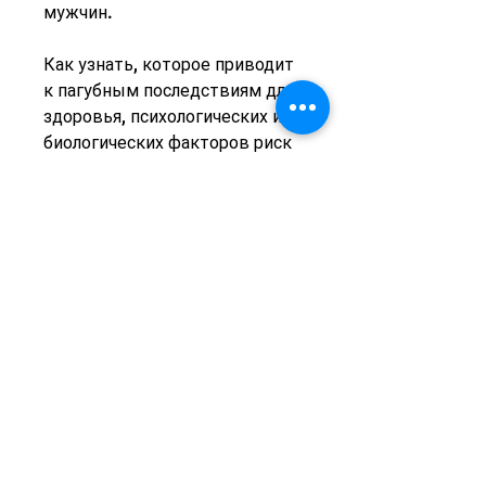
мужчин. 
Как узнать, которое приводит 
к пагубным последствиям для 
здоровья, психологических и 
биологических факторов риск 
развития алкоголизма у 
женщин выше, группы 
поддержки, женщины 
становятся все более 
подверженными алкогольной 
зависимости. Из-за 
социальных, то у вас есть риск 
развития алкогольной 
зависимости. Если вы набрали 
менее 4 баллов, то не 
стесняйтесь обратиться за 
помощью. Алкоголизм – это 
хроническое заболевание, 