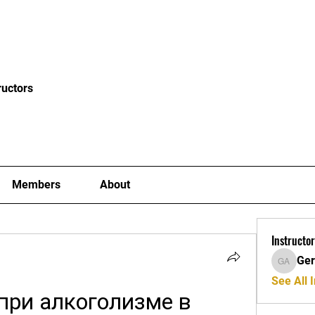
News
Blog
Events
Clubs
Examiners
Mor
ructors
Members
About
Instructor
Ger
Gerard A
See All I
ри алкоголизме в 