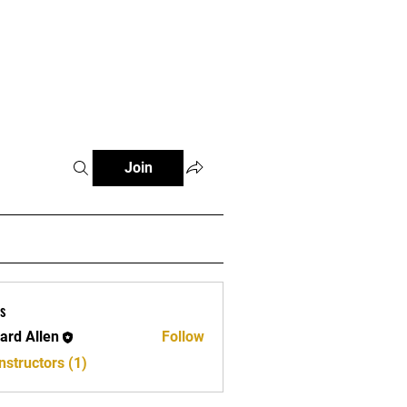
e
Join
s
ard Allen
Follow
llen
nstructors (1)