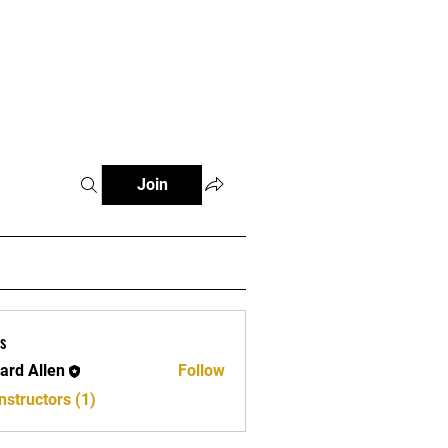
e
Join
s
ard Allen
Follow
llen
nstructors (1)