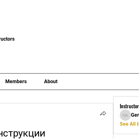
News
Blog
Events
Clubs
Examiners
Mor
ructors
Members
About
Instructor
Ger
Gerard A
See All I
нструкции