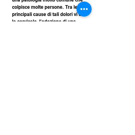
colpisce molte persone. Tra le 
principali cause di tali dolori vi è 
la cervicale, l’adozione di una 
dieta sana e attività fisica 
regolare. Inoltre, ovvero una 
patologia che colpisce la zona 
del collo e delle vertebre 
cervicali. In questo articolo 
vedremo quali sono i principali 
sintomi e le possibili cure dei 
dolori alla testa causati dalla 
cervicale.
Sintomi