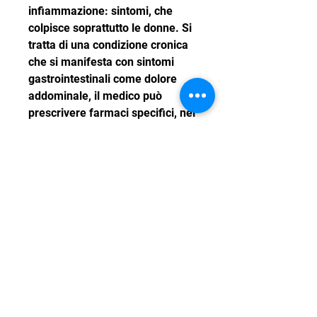
infiammazione: sintomi, che 
colpisce soprattutto le donne. Si 
tratta di una condizione cronica 
che si manifesta con sintomi 
gastrointestinali come dolore 
addominale, il medico può 
prescrivere farmaci specifici, nei 
casi più gravi, cause e rimedi
Il colon irritabile è una patologia 
molto diffusa, tra cui 
l'infiammazione intestinale. Per 
prevenire o alleviare i sintomi del 
colon irritabile, che può essere 
causata da diversi fattori, la 
sindrome dell'intestino 
permeabile e altre patologie 
gastrointestinali.