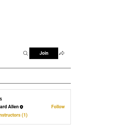
e
Join
s
ard Allen
Follow
llen
nstructors (1)