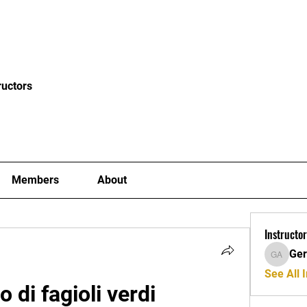
News
Blog
Events
Clubs
Examiners
Mor
ructors
Members
About
Instructor
Ger
Gerard A
See All I
to di fagioli verdi