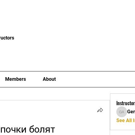
News
Blog
Events
Clubs
Examiners
Mor
ructors
Members
About
Instructor
Ger
Gerard A
See All I
 почки болят