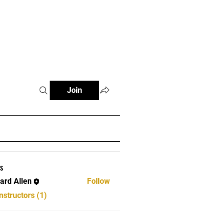
e
Join
s
ard Allen
Follow
llen
nstructors (1)