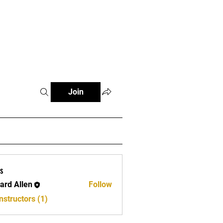
e
Join
s
ard Allen
Follow
llen
nstructors (1)