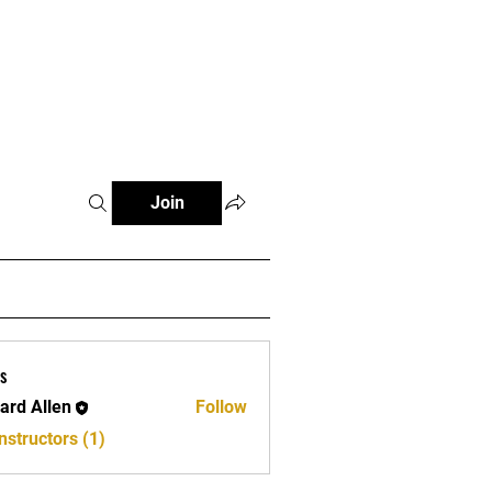
e
Join
s
ard Allen
Follow
llen
nstructors (1)