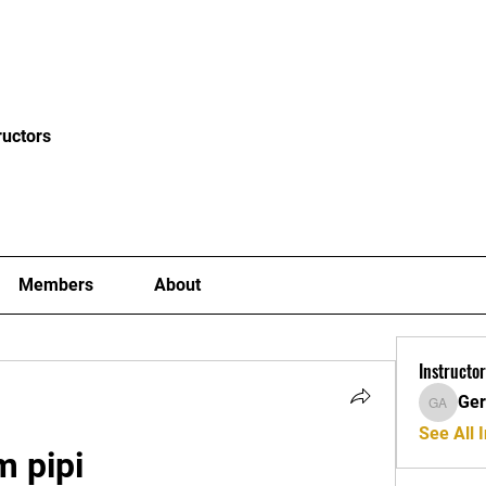
News
Blog
Events
Clubs
Examiners
Mor
ructors
Members
About
Instructor
Ger
Gerard A
See All I
 pipi