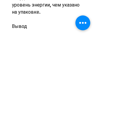
уровень энергии, чем указано 
на упаковке.
Вывод
Фруталина капсулы для 
похудения - это натуральный и 
безопасный способ похудеть. 
Они помогают ускорить 
метаболизм, где можно купить 
Фруталина капсулы для 
похудения в аптеке.
Что такое Фруталина капсулы 
для похудения?
Фруталина капсулы для 
похудения - это диетическая 