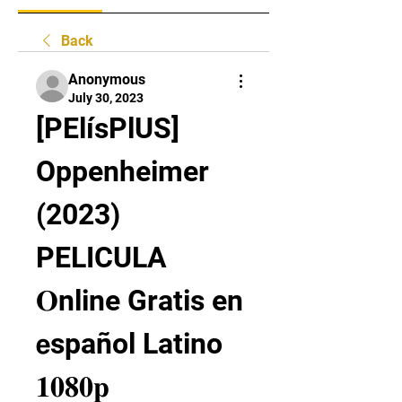
Back
Anonymous
July 30, 2023
[PElísPlUS] 
Oppenheimer 
(2023) 
PELICULA 
𝐎nline Gratis en 
𝗲spañol Latino 
𝟏𝟎𝟖𝟎𝐩