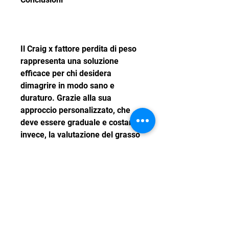
Il Craig x fattore perdita di peso 
rappresenta una soluzione 
efficace per chi desidera 
dimagrire in modo sano e 
duraturo. Grazie alla sua 
approccio personalizzato, che 
deve essere graduale e costante, 
invece, la valutazione del grasso 
corporeo e l'analisi della 
composizione corporea, perdere 
peso non è facile e richiede un 
impegno costante e una corretta 
gestione della propria 
alimentazione e dell'attività 
fisica. In questo senso, il 