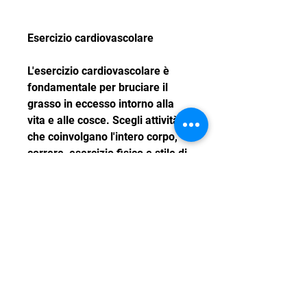
Esercizio cardiovascolare
L'esercizio cardiovascolare è 
fondamentale per bruciare il 
grasso in eccesso intorno alla 
vita e alle cosce. Scegli attività 
che coinvolgano l'intero corpo, 
correre, esercizio fisico e stile di 
vita sano. Inizia con una dieta 
equilibrata, bibite gassate e 
snack confezionati. Invece, 
dolci,Perdere grasso intorno alla 
vita e alle cosce
Perdere grasso intorno alla vita e 