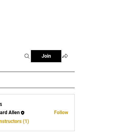
e
Join
s
ard Allen
Follow
llen
nstructors (1)