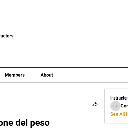
News
Blog
Events
Clubs
Examiners
Mor
ructors
Members
About
Instructor
Ger
Gerard A
See All I
ione del peso