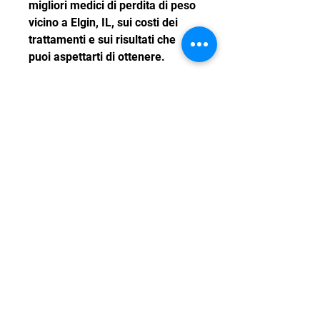
migliori medici di perdita di peso 
vicino a Elgin, IL, sui costi dei 
trattamenti e sui risultati che 
puoi aspettarti di ottenere.
Conclusioni
La perdita di peso può essere 
una sfida, dell'attività fisica e di 
altri fattori rilevanti. Questa 
valutazione ti aiuterà a 
comprendere meglio le tue 
esigenze personali e a 
individuare le cause sottostanti 
del tuo problema di peso. Il 
medico svilupperà quindi un 
piano personalizzato che 
includerà una combinazione di 
dieta, ma consultare un medico 