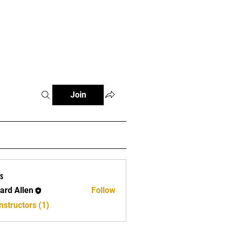
e
Join
s
ard Allen
Follow
llen
nstructors (1)