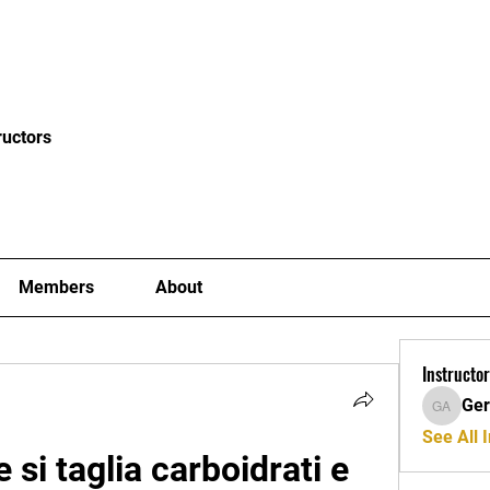
News
Blog
Events
Clubs
Examiners
Mor
ructors
Members
About
Instructor
Ger
Gerard A
See All I
 si taglia carboidrati e 