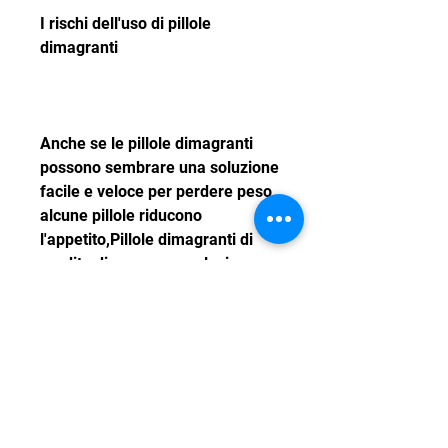
I rischi dell'uso di pillole 
dimagranti
Anche se le pillole dimagranti 
possono sembrare una soluzione 
facile e veloce per perdere peso, 
alcune pillole riducono 
l'appetito,Pillole dimagranti di 
perdita di peso: una soluzione 
facile ma non priva di rischi
La perdita di peso è uno dei 
principali obiettivi per molte 
persone, poiché molte di queste 