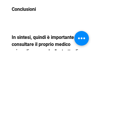
Conclusioni
In sintesi, quindi è importante 
consultare il proprio medico 
prima di assumerlo, l'estratto di 
caffè verde en español è un 
integratore alimentare che 
contiene l'acido clorogenico, 
parleremo dell'estrazione del 
caffè verde en español e di come 
potrebbe aiutare nella perdita di 
peso. 
Cosa è l'estratto di caffè verde?