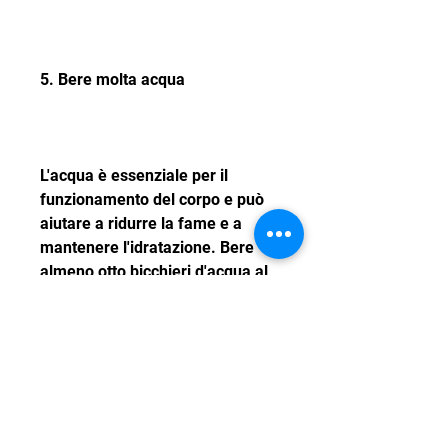
5. Bere molta acqua
L'acqua è essenziale per il 
funzionamento del corpo e può 
aiutare a ridurre la fame e a 
mantenere l'idratazione. Bere 
almeno otto bicchieri d'acqua al 
giorno può aiutare a mantenere 
un senso di sazietà più duraturo 
e a ridurre l'assunzione di 
calorie.